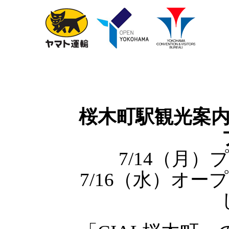
桜木町駅観光案
7/14（月
7/16（水）オ