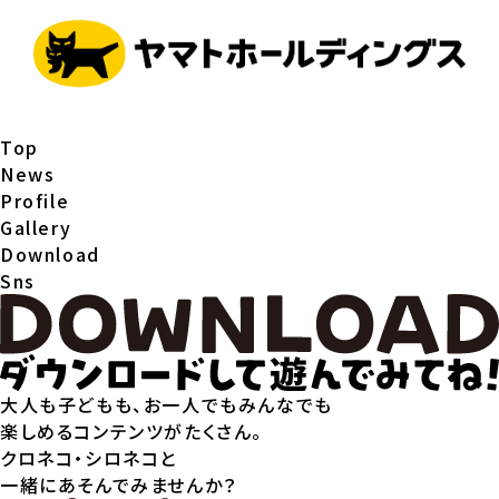
T
o
p
N
e
w
s
P
r
o
f
i
l
e
G
a
l
l
e
r
y
D
o
w
n
l
o
a
d
S
n
s
大人も子どもも、お一人でもみんなでも
楽しめるコンテンツがたくさん。
クロネコ・シロネコと
一緒にあそんでみませんか？