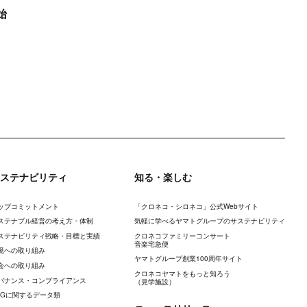
始
ステナビリティ
知る・楽しむ
ップコミットメント
「クロネコ・シロネコ」公式Webサイト
ステナブル経営の考え方・体制
気軽に学べるヤマトグループのサステナビリティ
ステナビリティ戦略・目標と実績
クロネコファミリーコンサート
音楽宅急便
境への取り組み
ヤマトグループ創業100周年サイト
会への取り組み
クロネコヤマトをもっと知ろう
バナンス・コンプライアンス
（見学施設）
SGに関するデータ類