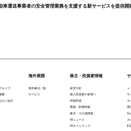
動車運送事業者の安全管理業務を支援する新サービスを提供開
海外展開
株主・投資家情報
サ
グループ
海外拠点一覧
経営方針
ト
概要
サービス
個人投資家の皆様へ
サ
社のご紹介
IR資料室
サ
業績・財務情報
環
株式・その他情報
社
IRニュース
ガ
IRサイトマップ
E