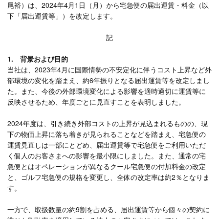
尾裕）は、2024年4月1日（月）から宅急便の届出運賃・料金（以
下「届出運賃等」）を改定します。
記
1. 背景および目的
当社は、2023年4月に国際情勢の不安定化に伴うコスト上昇など外
部環境の変化を踏まえ、約6年振りとなる届出運賃等を改定しまし
た。また、今後の外部環境変化による影響を適時適切に運賃等に
反映させるため、年度ごとに見直すことを表明しました。
2024年度は、引き続き外部コストの上昇が見込まれるものの、現
下の物価上昇に落ち着きが見られることなどを踏まえ、宅急便の
運賃見直しは一部にとどめ、届出運賃等で宅急便をご利用いただ
く個人のお客さまへの影響を最小限にしました。また、通常の宅
急便とはオペレーションが異なるクール宅急便の付加料金の改定
と、ゴルフ宅急便の規格を変更し、全体の改定率は約2％となりま
す。
一方で、取扱数量の約9割を占める、届出運賃等から個々の契約に