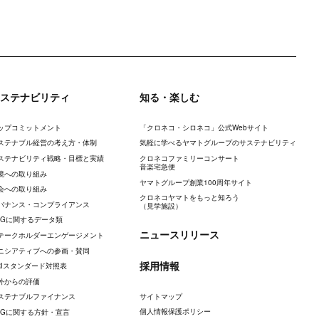
ステナビリティ
知る・楽しむ
ップコミットメント
「クロネコ・シロネコ」公式Webサイト
ステナブル経営の考え方・体制
気軽に学べるヤマトグループのサステナビリティ
ステナビリティ戦略・目標と実績
クロネコファミリーコンサート
音楽宅急便
境への取り組み
ヤマトグループ創業100周年サイト
会への取り組み
クロネコヤマトをもっと知ろう
バナンス・コンプライアンス
（見学施設）
SGに関するデータ類
ニュースリリース
テークホルダーエンゲージメント
ニシアティブへの参画・賛同
採用情報
RIスタンダード対照表
外からの評価
サイトマップ
ステナブルファイナンス
個人情報保護ポリシー
SGに関する方針・宣言