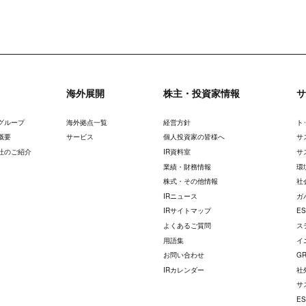
海外展開
株主・投資家情報
サ
グループ
海外拠点一覧
経営方針
ト
概要
サービス
個人投資家の皆様へ
サ
社のご紹介
IR資料室
サ
業績・財務情報
環
株式・その他情報
社
IRニュース
ガ
IRサイトマップ
E
よくあるご質問
ス
用語集
イ
お問い合わせ
G
IRカレンダー
社
サ
E