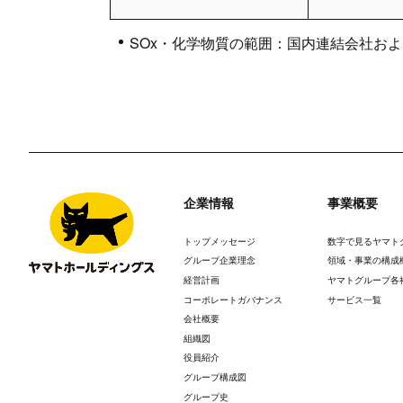
SOx・化学物質の範囲：国内連結会社お
企業情報
事業概要
トップメッセージ
数字で見るヤマト
グループ企業理念
領域・事業の構成
経営計画
ヤマトグループ各
コーポレートガバナンス
サービス一覧
会社概要
組織図
役員紹介
グループ構成図
グループ史