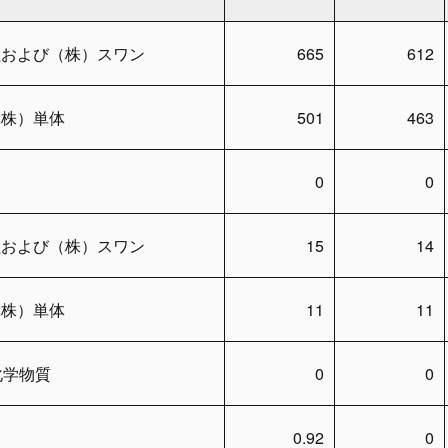
社および（株）スワン
665
612
（株）単体
501
463
0
0
社および（株）スワン
15
14
（株）単体
11
11
化学物質
0
0
0.92
0