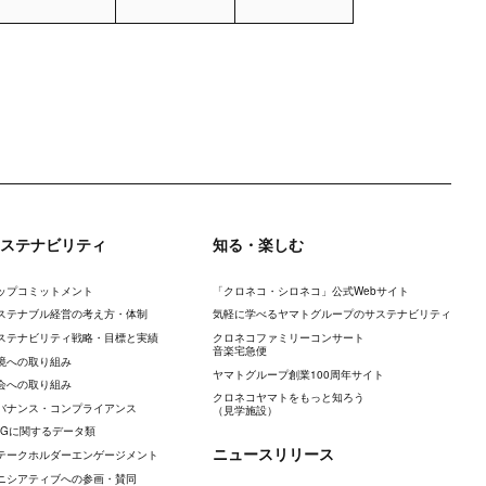
ステナビリティ
知る・楽しむ
ップコミットメント
「クロネコ・シロネコ」公式Webサイト
ステナブル経営の考え方・体制
気軽に学べるヤマトグループのサステナビリティ
ステナビリティ戦略・目標と実績
クロネコファミリーコンサート
音楽宅急便
境への取り組み
ヤマトグループ創業100周年サイト
会への取り組み
クロネコヤマトをもっと知ろう
バナンス・コンプライアンス
（見学施設）
SGに関するデータ類
ニュースリリース
テークホルダーエンゲージメント
ニシアティブへの参画・賛同