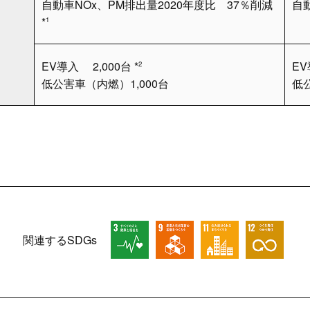
自動車NOx、PM排出量2020年度比 37％削減
自
*
P
1
EV導入 2,000台 *
EV
2
低公害車（内燃）1,000台
低公
関連するSDGs