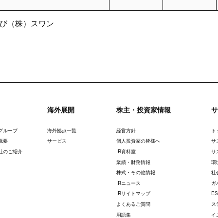
よび（株）スワン
海外展開
株主・投資家情報
サ
グループ
海外拠点一覧
経営方針
ト
概要
サービス
個人投資家の皆様へ
サ
社のご紹介
IR資料室
サ
業績・財務情報
環
株式・その他情報
社
IRニュース
ガ
IRサイトマップ
E
よくあるご質問
ス
用語集
イ